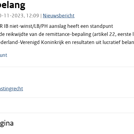
belang
0-11-2023, 12:09 |
Nieuwsbericht
R IB niet-winst/LB/PH aanslag heeft een standpunt
de reikwijdte van de
remittance
-bepaling (artikel 22, eerste l
derland-Verenigd Koninkrijk en resultaten uit lucratief belan
unt
astingrecht
gina