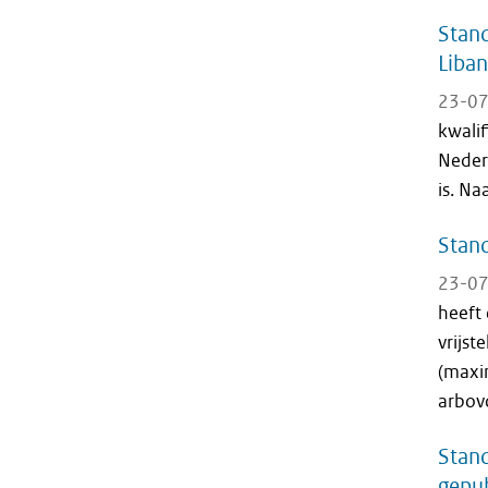
Stand
Liban
23-07
kwali
Neder
is. Na
Stand
23-07
heeft
vrijst
(maxim
arbov
Stand
gepub