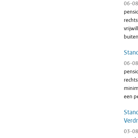
06-08
pensio
recht
vrijwi
buite
Stand
06-08
pensio
recht
minim
een pe
Stand
Verd
03-08