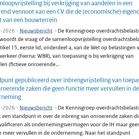
loopvrijstelling bij verkrijging van aandelen in een
rend vennoot van een CV die de (economische) eige
 van een bouwterrein
-2026 -
Nieuwsbericht
-
De Kennisgroep overdrachtsbelast
woordt de vraag of de samenloopvrijstelling overdrachtsbel
tikel 15, eerste lid, onderdeel a, van de Wet op belastingen 
verkeer (hierna: WBR), van toepassing is bij verkrijging van
en (fictieve onroerende...
punt gepubliceerd over inbrengvrijstelling van toepa
roerende zaken die geen functie meer vervullen in de
rneming
-2026 -
Nieuwsbericht
-
De Kennisgroep overdrachtsbelast
 een standpunt in over de inbreng van onroerende zaken d
walificeren als ondernemingsvermogen voor de IH maar gee
ie meer vervullen in de onderneming. Naar het standpunt