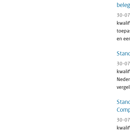
beleg
30-07
kwali
toepas
en een
Stand
30-07
kwali
Neder
vergel
Stand
Comp
30-07
kwali