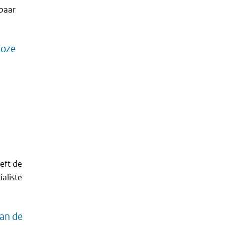
baar
loze
eft de
aliste
van de