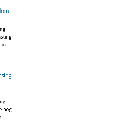
ndom
ing
asting
van
ssing
ing
ie nog
n