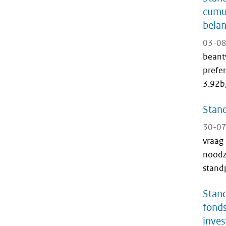
cumul
bela
03-08
beant
prefer
3.92b
Stand
30-07
vraag 
noodz
stand
Stand
fonds
inves