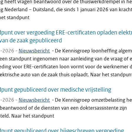
ag heeft vragen beantwoord over de thuiswerkdrempel in he
g Nederland – Duitsland, die sinds 1 januari 2026 van kracht 
het standpunt
punt over vergoeding ERE-certificaten opladen elekt
van de zaak gepubliceerd
-2026 -
Nieuwsbericht
-
De Kennisgroep loonheffing alge
 een standpunt ingenomen naar aanleiding van de vraag of 
eding voor ERE-certificaten loon vormt voor de werknemer d
ektrische auto van de zaak thuis oplaadt. Naar het standpun
punt gepubliceerd over medische vrijstelling
-2026 -
Nieuwsbericht
-
De Kennisgroep omzetbelasting he
 beantwoord of de diensten van een doktersassistente zijn
steld. Naar het standpunt
punt gepubliceerd over bijgeschreven vergoeding