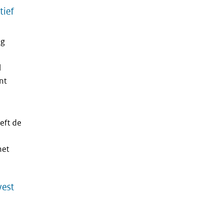
tief
ag
l
nt
eft de
het
vest