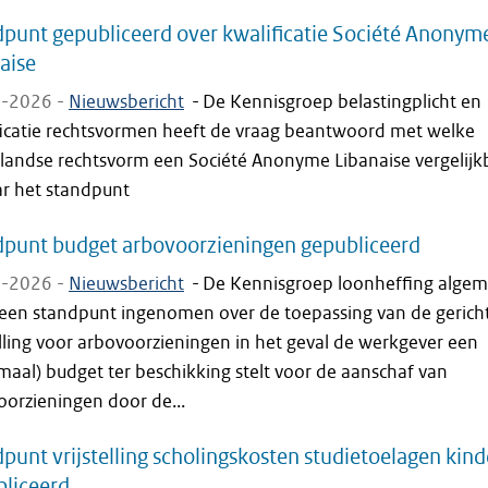
punt gepubliceerd over kwalificatie Société Anonym
aise
-2026 -
Nieuwsbericht
-
De Kennisgroep belastingplicht en
ficatie rechtsvormen heeft de vraag beantwoord met welke
landse rechtsvorm een Société Anonyme Libanaise vergelijk
ar het standpunt
punt budget arbovoorzieningen gepubliceerd
-2026 -
Nieuwsbericht
-
De Kennisgroep loonheffing alge
 een standpunt ingenomen over de toepassing van de gerich
elling voor arbovoorzieningen in het geval de werkgever een
aal) budget ter beschikking stelt voor de aanschaf van
oorzieningen door de...
punt vrijstelling scholingskosten studietoelagen kin
liceerd