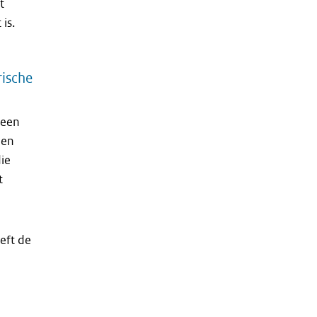
t
is.
rische
meen
een
ie
t
eft de