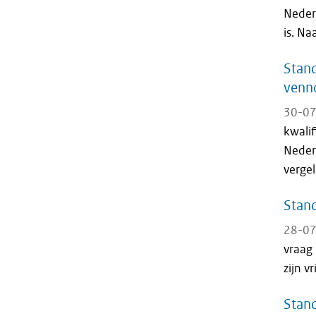
Neder
is. Na
Stand
venn
30-07
kwali
Neder
vergel
Stand
28-07
vraag
zijn v
Stand