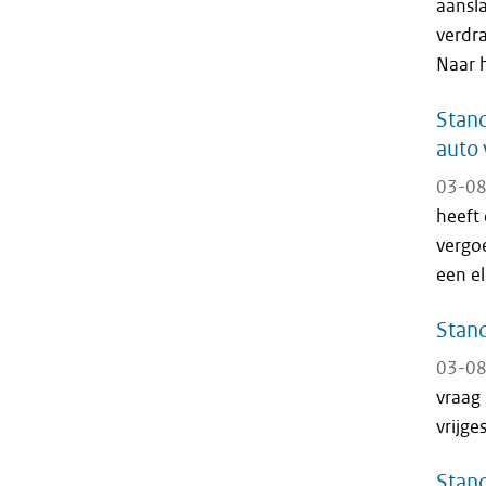
aansl
verdra
Naar 
Stand
auto 
03-08
heeft
vergo
een el
Stand
03-08
vraag
vrijge
Stand