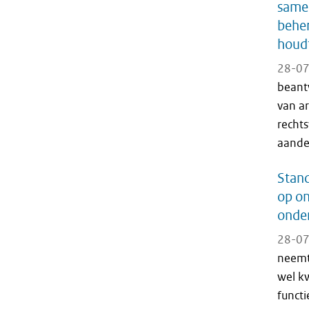
samen
behe
houdt
28-07
beant
van ar
rechts
aandel
Stand
op on
onde
28-07
neemt
wel k
funct