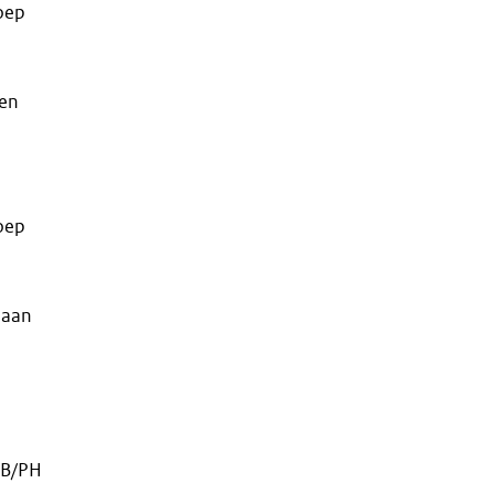
oep
een
oep
 aan
LB/PH