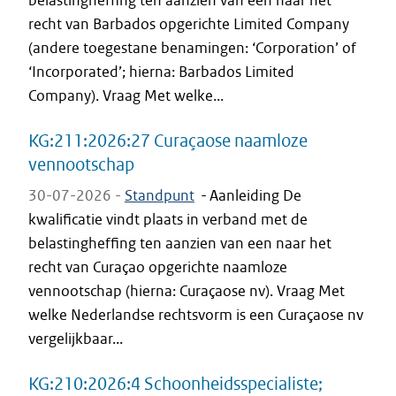
belastingheffing ten aanzien van een naar het
recht van Barbados opgerichte Limited Company
(andere toegestane benamingen: ‘Corporation’ of
‘Incorporated’; hierna: Barbados Limited
Company). Vraag Met welke...
KG:211:2026:27 Curaçaose naamloze
vennootschap
30-07-2026 -
Standpunt
-
Aanleiding De
kwalificatie vindt plaats in verband met de
belastingheffing ten aanzien van een naar het
recht van Curaçao opgerichte naamloze
vennootschap (hierna: Curaçaose nv). Vraag Met
welke Nederlandse rechtsvorm is een Curaçaose nv
vergelijkbaar...
KG:210:2026:4 Schoonheidsspecialiste;