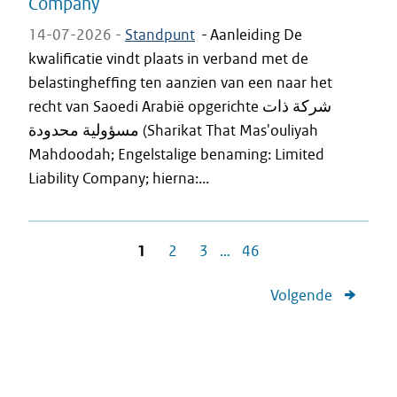
Company
14-07-2026 -
Standpunt
-
Aanleiding De
kwalificatie vindt plaats in verband met de
belastingheffing ten aanzien van een naar het
recht van Saoedi Arabië opgerichte شركة ذات
مسؤولية محدودة (Sharikat That Mas'ouliyah
Mahdoodah; Engelstalige benaming: Limited
Liability Company; hierna:...
1
2
3
…
46
Volgende