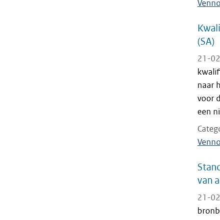
Venno
Kwali
(SA)
21-02
kwalif
naar h
voor 
een n
Categ
Venno
Stand
van a
21-02
bronb