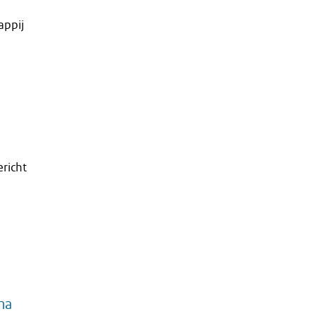
appij
richt
ma