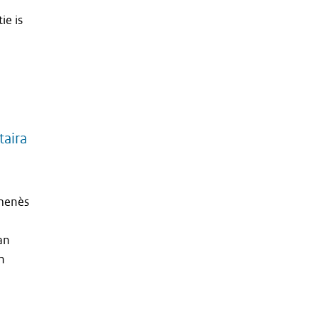
ie is
taira
smenès
an
n