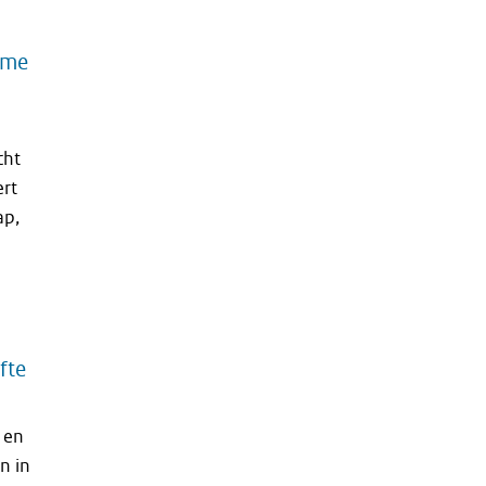
yme
cht
ert
ap,
fte
 en
n in