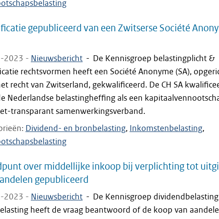
otschapsbelasting
ficatie gepubliceerd van een Zwitserse Société Anon
-2023 -
Nieuwsbericht
-
De Kennisgroep belastingplicht &
icatie rechtsvormen heeft een Société Anonyme (SA), opgeri
et recht van Zwitserland, gekwalificeerd. De CH SA kwalifice
de Nederlandse belastingheffing als een kapitaalvennootsch
iet-transparant samenwerkingsverband.
orieën
Dividend- en bronbelasting
Inkomstenbelasting
otschapsbelasting
punt over middellijke inkoop bij verplichting tot uitgi
andelen gepubliceerd
-2023 -
Nieuwsbericht
-
De Kennisgroep dividendbelasting
elasting heeft de vraag beantwoord of de koop van aandele