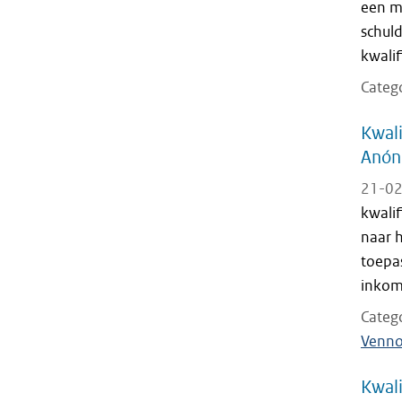
een m
schul
kwalif
Categ
Kwali
Anón
21-02
kwali
naar h
toepa
inkom
Categ
Venno
Kwali