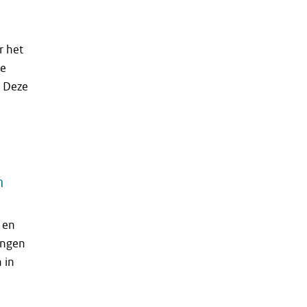
r het
de
. Deze
n
 en
ingen
 in