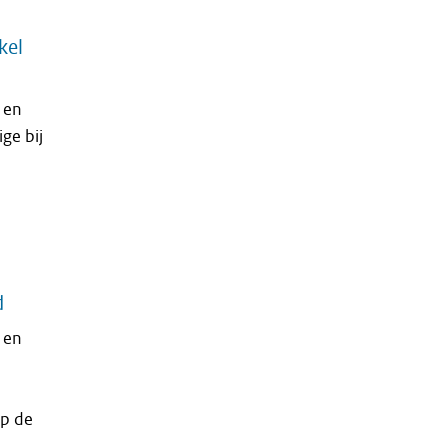
kel
 en
ge bij
d
 en
op de