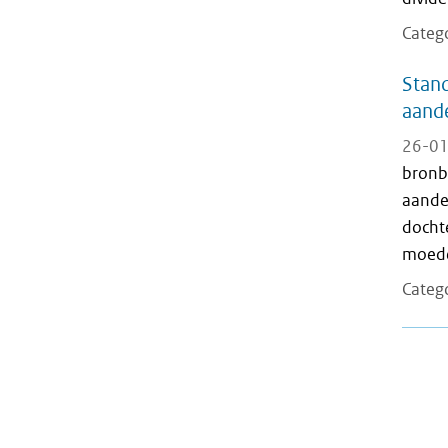
Categ
Stand
aande
26-01
bronb
aande
docht
moede
Categ