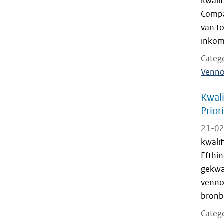
kwali
Compa
van t
inkom
Categ
Venno
Kwali
Prior
21-02
kwali
Efthin
gekwal
venno
bronb
Categ