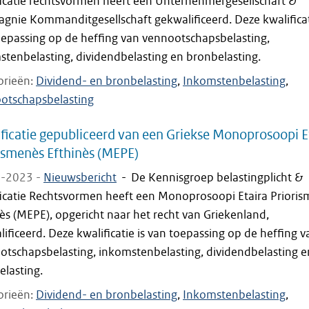
ficatie rechtsvormen heeft een Unternehmergesellschaft &
gnie Kommanditgesellschaft gekwalificeerd. Deze kwalificat
oepassing op de heffing van vennootschapsbelasting,
stenbelasting, dividendbelasting en bronbelasting.
orieën
Dividend- en bronbelasting
Inkomstenbelasting
otschapsbelasting
ficatie gepubliceerd van een Griekse Monoprosoopi E
ismenès Efthinès (MEPE)
-2023 -
Nieuwsbericht
-
De Kennisgroep belastingplicht &
ficatie Rechtsvormen heeft een Monoprosoopi Etaira Priori
ès (MEPE), opgericht naar het recht van Griekenland,
ificeerd. Deze kwalificatie is van toepassing op de heffing v
otschapsbelasting, inkomstenbelasting, dividendbelasting e
elasting.
orieën
Dividend- en bronbelasting
Inkomstenbelasting