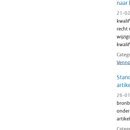
naar 
21-02
kwali
recht 
wijzi
kwalifi
Categ
Venno
Stand
artik
26-01
bronb
onder
artike
Categ