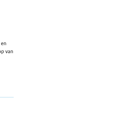
 en
op van