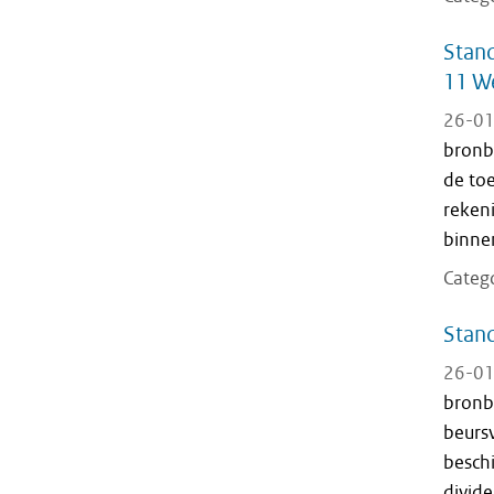
Stand
11 We
26-01
bronb
de to
reken
binnen
Categ
Stand
26-01
bronb
beurs
beschi
divide