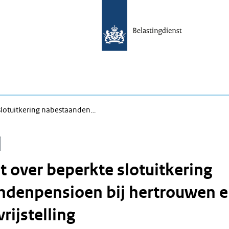
slotuitkering nabestaanden…
 over beperkte slotuitkering
ndenpensioen bij hertrouwen 
rijstelling