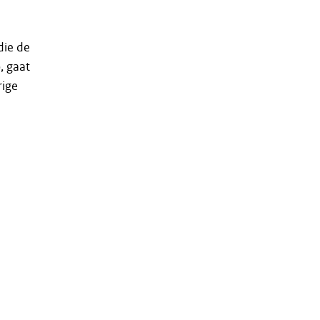
die de
, gaat
rige