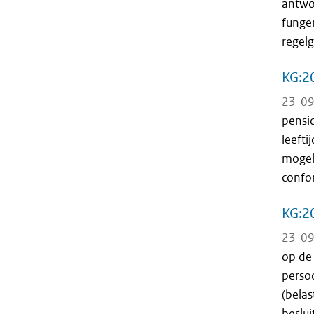
antwo
funger
regelg
KG:20
23-09
pensi
leefti
mogel
confo
KG:2
23-09
op de
persoo
(bela
besluit