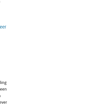
n
eer
ling
 een
n
ever