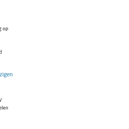
g op
d
jzigen
V
elen