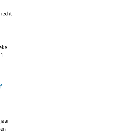
 recht
ieke
01
f
jaar
 en