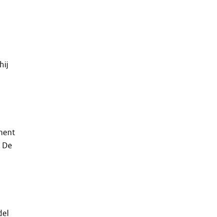
hij
ament
. De
del