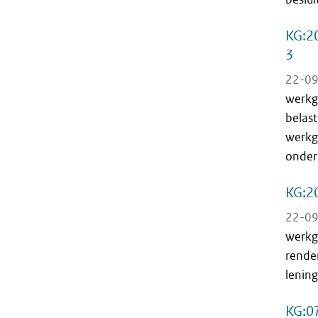
KG:20
3
22-09
werkge
belast
werkge
onder
KG:20
22-09
werkge
rende
lenin
KG:07