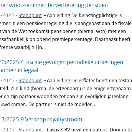
ensvoorzieningen bij verbetering pensioen
-2025 -
Standpunt
-
Aanleiding De belastingplichtige is
mer in een pensioenregeling die is aangepast aan de fiscale
s van de Wet toekomst pensioenen (hierna: Wtp) met een
jdsafhankelijk oplopend premiepercentage. Daarnaast heeft 
frente waarbij hij in...
0:2025:4 Fiscale gevolgen periodieke uitkeringen
nomen in legaat
-2025 -
Standpunt
-
Aanleiding De erflater heeft een test
eld. Zijn kind (hierna: de erfgenaam) is de enige erfgenaam
er en zijn partner woonden tot aan zijn overlijden jarenlang
uwd samen. De partner is niet de moeder...
13:2025:9 Verkoop royaltystroom
-2025 -
Standpunt
-
Casus X BV bezit een patent. Door mid