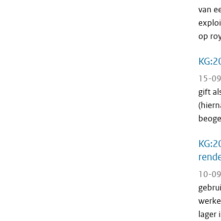
van e
exploi
op roy
KG:20
15-09
gift a
(hier
beogen
KG:20
rend
10-09
gebru
werke
lager 