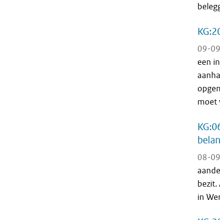
belegg
KG:20
09-09
een in
aanha
opgen
moet w
KG:06
bela
08-09
aande
bezit.
in Wer