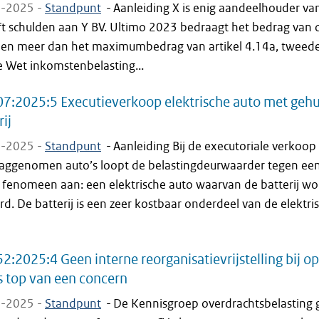
-2025 -
Standpunt
-
Aanleiding X is enig aandeelhouder van
ft schulden aan Y BV. Ultimo 2023 bedraagt het bedrag van 
den meer dan het maximumbedrag van artikel 4.14a, tweede 
e Wet inkomstenbelasting...
7:2025:5 Executieverkoop elektrische auto met geh
rij
-2025 -
Standpunt
-
Aanleiding Bij de executoriale verkoop
laggenomen auto’s loopt de belastingdeurwaarder tegen ee
 fenomeen aan: een elektrische auto waarvan de batterij wo
d. De batterij is een zeer kostbaar onderdeel van de elektri
2:2025:4 Geen interne reorganisatievrijstelling bij o
s top van een concern
-2025 -
Standpunt
-
De Kennisgroep overdrachtsbelasting 