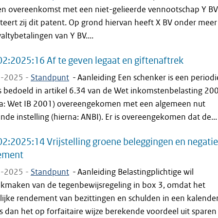
en overeenkomst met een niet-gelieerde vennootschap Y BV
teert zij dit patent. Op grond hiervan heeft X BV onder meer
altybetalingen van Y BV....
2:2025:16 Af te geven legaat en giftenaftrek
-2025 -
Standpunt
-
Aanleiding Een schenker is een period
ls bedoeld in artikel 6.34 van de Wet inkomstenbelasting 20
na: Wet IB 2001) overeengekomen met een algemeen nut
de instelling (hierna: ANBI). Er is overeengekomen dat de...
2:2025:14 Vrijstelling groene beleggingen en negatie
ement
-2025 -
Standpunt
-
Aanleiding Belastingplichtige wil
ikmaken van de tegenbewijsregeling in box 3, omdat het
lijke rendement van bezittingen en schulden in een kalender
is dan het op forfaitaire wijze berekende voordeel uit sparen