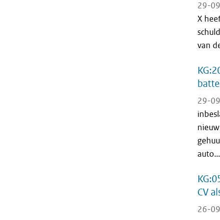
29-09
X hee
schul
van d
KG:20
batte
29-09
inbes
nieuw
gehuur
auto...
KG:05
CV al
26-09