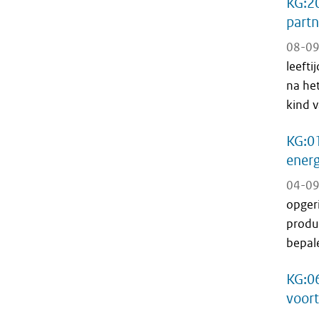
KG:20
partn
08-09
leefti
na het
kind v
KG:01
energ
04-09
opger
produc
bepal
KG:06
voort