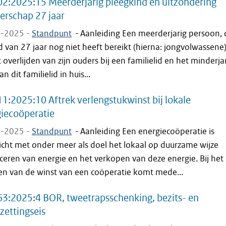
2:2025:15 Meerderjarig pleegkind en uitzondering
erschap 27 jaar
-2025 -
Standpunt
-
Aanleiding Een meerderjarig persoon, 
jd van 27 jaar nog niet heeft bereikt (hierna: jongvolwassene)
 overlijden van zijn ouders bij een familielid en het minderja
an dit familielid in huis...
1:2025:10 Aftrek verlengstukwinst bij lokale
iecoöperatie
-2025 -
Standpunt
-
Aanleiding Een energiecoöperatie is
icht met onder meer als doel het lokaal op duurzame wijze
eren van energie en het verkopen van deze energie. Bij het
en van de winst van een coöperatie komt mede...
3:2025:4 BOR, tweetrapsschenking, bezits- en
zettingseis