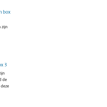
n box
 zijn
ox 3
ijn
d de
 deze