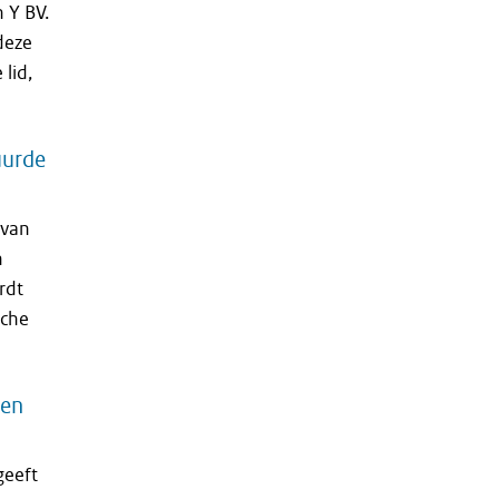
 Y BV.
deze
lid,
uurde
 van
n
rdt
sche
pen
geeft