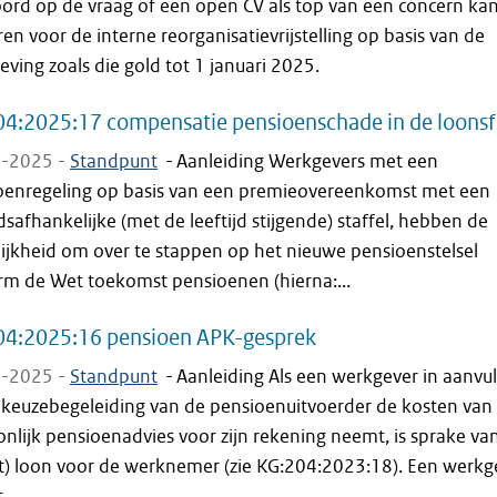
ord op de vraag of een open CV als top van een concern ka
en voor de interne reorganisatievrijstelling op basis van de
eving zoals die gold tot 1 januari 2025.
4:2025:17 compensatie pensioenschade in de loonsf
-2025 -
Standpunt
-
Aanleiding Werkgevers met een
oenregeling op basis van een premieovereenkomst met een
jdsafhankelijke (met de leeftijd stijgende) staffel, hebben de
ijkheid om over te stappen op het nieuwe pensioenstelsel
rm de Wet toekomst pensioenen (hierna:...
04:2025:16 pensioen APK-gesprek
-2025 -
Standpunt
-
Aanleiding Als een werkgever in aanvul
 keuzebegeleiding van de pensioenuitvoerder de kosten van
nlijk pensioenadvies voor zijn rekening neemt, is sprake va
st) loon voor de werknemer (zie KG:204:2023:18). Een werkg
...