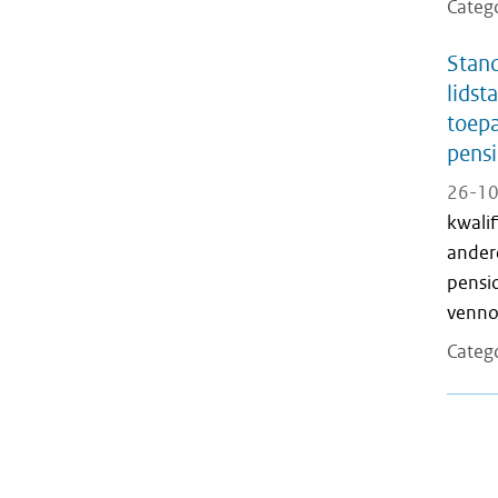
Categ
Stand
lidst
toepa
pens
26-10
kwali
andere
pensio
vennoo
Categ