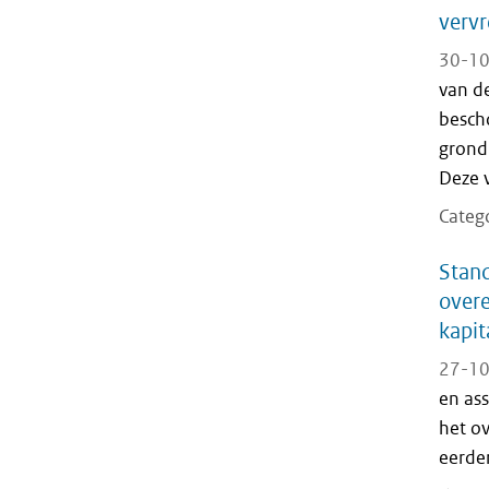
verv
30-10
van d
besch
grond
Deze 
Categ
Stand
over
kapit
27-10
en as
het o
eerder