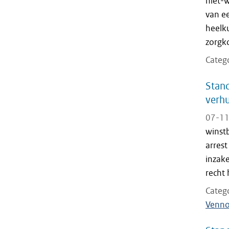
niet-
van ee
heelku
zorgk
Categ
Stand
verhu
07-11
winst
arres
inzak
recht 
Categ
Venno