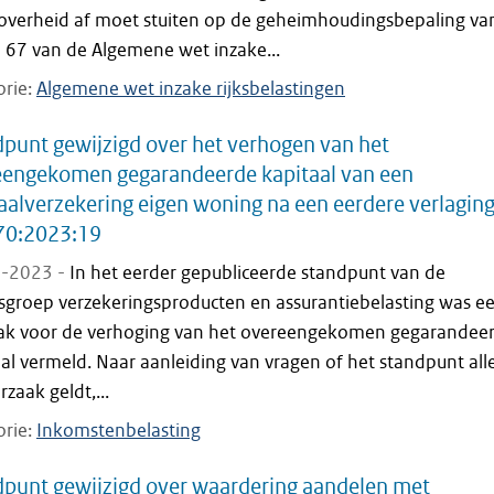
overheid af moet stuiten op de geheimhoudingsbepaling va
l 67 van de Algemene wet inzake...
orie
Algemene wet inzake rijksbelastingen
punt gewijzigd over het verhogen van het
eengekomen gegarandeerde kapitaal van een
aalverzekering eigen woning na een eerdere verlagin
70:2023:19
-2023 -
In het eerder gepubliceerde standpunt van de
sgroep verzekeringsproducten en assurantiebelasting was e
ak voor de verhoging van het overeengekomen gegarandee
al vermeld. Naar aanleiding van vragen of het standpunt alle
rzaak geldt,...
orie
Inkomstenbelasting
punt gewijzigd over waardering aandelen met