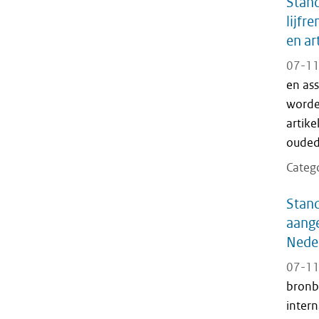
Stan
lijfr
en ar
07-11
en as
worde
artike
ouded
Categ
Stand
aange
Nede
07-11
bronb
intern