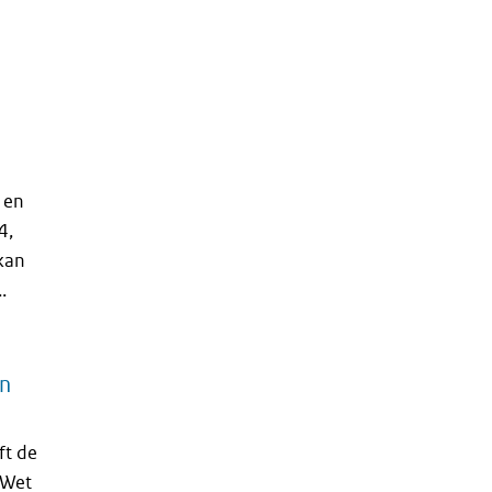
 en
4,
kan
.
en
ft de
 Wet