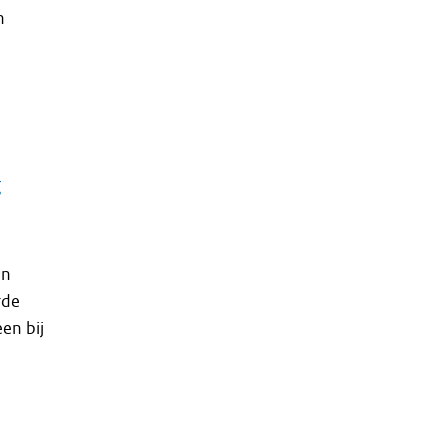
n
g
en
rde
en bij