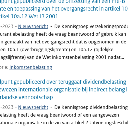
dpunt gepubliceerd over de omzetting van een Pre-
ente en toepassing van het overgangsrecht in artikel 1
tikel 10a.12 Wet IB 2001
-2023 -
Nieuwsbericht
-
De Kennisgroep verzekeringsprod
surantiebelasting heeft de vraag beantwoord of gebruik kan
n gemaakt van het overgangsrecht dat is opgenomen in de
len 10a.1 (overbruggingslijfrente) en 10a.12 (tijdelijke
agslijfrente) van de Wet inkomstenbelasting 2001 nadat...
orie
Inkomstenbelasting
punt gepubliceerd over teruggaaf dividendbelasting
wezen internationale organisatie bij indirect belang 
rlandse vennootschap
-2023 -
Nieuwsbericht
-
De Kennisgroep dividendbelasting
elasting heeft de vraag beantwoord of een aangewezen
ationale organisatie in de zin van artikel 2 Uitvoeringsbesch