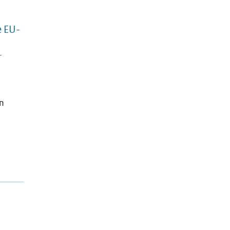
e EU-
r
en