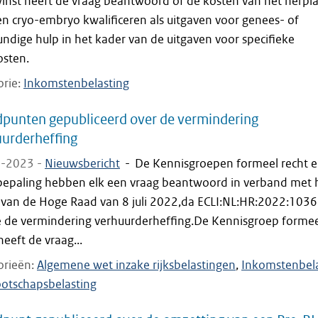
winst heeft de vraag beantwoord of de kosten van het herpl
n cryo-embryo kwalificeren als uitgaven voor genees- of
ndige hulp in het kader van de uitgaven voor specifieke
osten.
orie
Inkomstenbelasting
punten gepubliceerd over de vermindering
urderheffing
-2023 -
Nieuwsbericht
-
De Kennisgroepen formeel recht 
bepaling hebben elk een vraag beantwoord in verband met 
t van de Hoge Raad van 8 juli 2022,da ECLI:NL:HR:2022:1036
e de vermindering verhuurderheffing.De Kennisgroep forme
heeft de vraag...
orieën
Algemene wet inzake rijksbelastingen
Inkomstenbela
otschapsbelasting