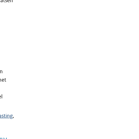
aatsen
en
het
el
sting