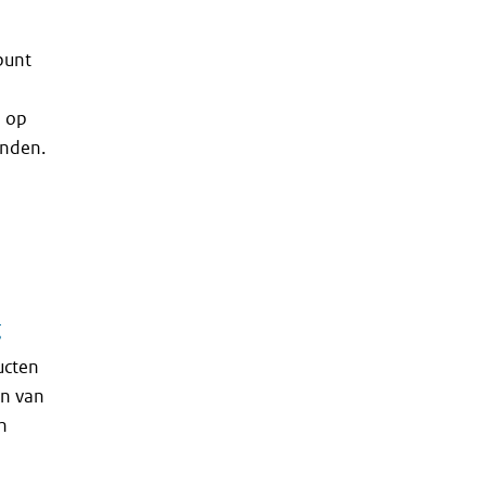
punt
n op
inden.
g
ucten
en van
n