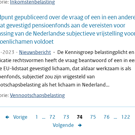
orie
Inkomstenbelasting
punt gepubliceerd over de vraag of een in een ander
aat gevestigd pensioenfonds aan de vereisten voor
ssing van de Nederlandse subjectieve vrijstelling voo
ioenlichamen voldoet
-2023 -
Nieuwsbericht
-
De Kennisgroep belastingplicht en
ficatie rechtsvormen heeft de vraag beantwoord of een in e
 EU-lidstaat gevestigd lichaam, dat aldaar werkzaam is als
enfonds, subjectief zou zijn vrijgesteld van
tschapsbelasting als het lichaam in Nederland...
orie
Vennootschapsbelasting
Vorige
1
…
72
73
74
75
76
…
122
Volgende