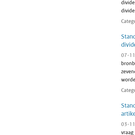
divid
divide
Categ
Stand
divid
07-11
bronbe
zeven
worden
Categ
Stand
artik
03-11
vraag