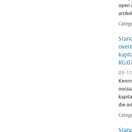
open 
artike
Categ
Stand
over
kapit
KG:0
03-11
Kenni
oorza
kapita
die oo
Categ
Stand