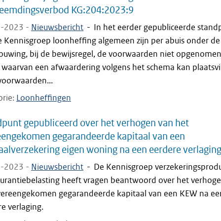
reemdingsverbod KG:204:2023:9
-2023 -
Nieuwsbericht
-
In het eerder gepubliceerde stand
e Kennisgroep loonheffing algemeen zijn per abuis onder de
ouwing, bij de bewijsregel, de voorwaarden niet opgenome
 waarvan een afwaardering volgens het schema kan plaatsv
voorwaarden...
orie
Loonheffingen
punt gepubliceerd over het verhogen van het
eengekomen gegarandeerde kapitaal van een
aalverzekering eigen woning na een eerdere verlagin
-2023 -
Nieuwsbericht
-
De Kennisgroep verzekeringsprod
surantiebelasting heeft vragen beantwoord over het verhog
vereengekomen gegarandeerde kapitaal van een KEW na ee
e verlaging.