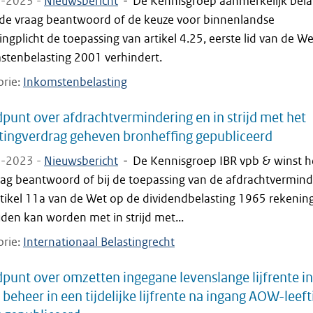
-2023 -
Nieuwsbericht
-
De Kennisgroep aanmerkelijk bel
 de vraag beantwoord of de keuze voor binnenlandse
ingplicht de toepassing van artikel 4.25, eerste lid van de We
stenbelasting 2001 verhindert.
orie
Inkomstenbelasting
punt over afdrachtvermindering en in strijd met het
tingverdrag geheven bronheffing gepubliceerd
-2023 -
Nieuwsbericht
-
De Kennisgroep IBR vpb & winst h
aag beantwoord of bij de toepassing van de afdrachtvermind
rtikel 11a van de Wet op de dividendbelasting 1965 rekenin
den kan worden met in strijd met...
orie
Internationaal Belastingrecht
punt over omzetten ingegane levenslange lijfrente in
 beheer in een tijdelijke lijfrente na ingang AOW-leeft