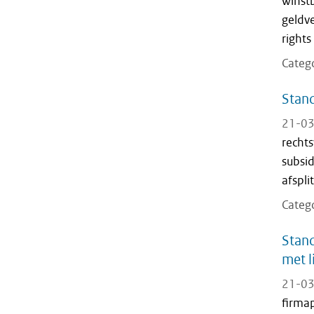
winst
geldv
rights
Categ
Stand
21-03
recht
subsid
afspli
Categ
Stand
met l
21-03
firma