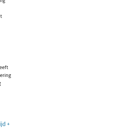
ang
t
eeft
ering
g
ijd +