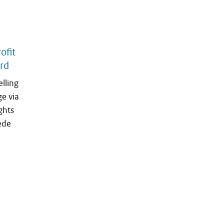
ofit
erd
lling
e via
ghts
eede