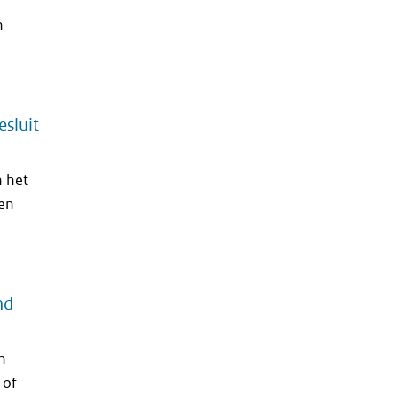
n
esluit
n het
ten
nd
n
 of