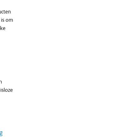
ucten
 is om
jke
n
isloze
g