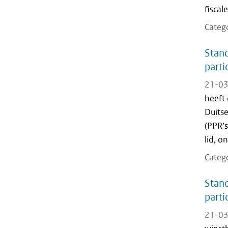
fiscal
Categ
Stand
parti
21-03
heeft 
Duitse
(PPR’s
lid, o
Categ
Stand
parti
21-03