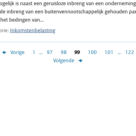
ogelijk is naast een geruisloze inbreng van een ondernemin
nde inbreng van een buitenvennootschappelijk gehouden pa
het bedingen van...
orie
Inkomstenbelasting
Vorige
1
…
97
98
99
100
101
…
122
Volgende