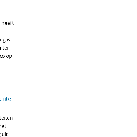
 heeft
ng is
 ter
ico op
ente
teiten
met
 uit