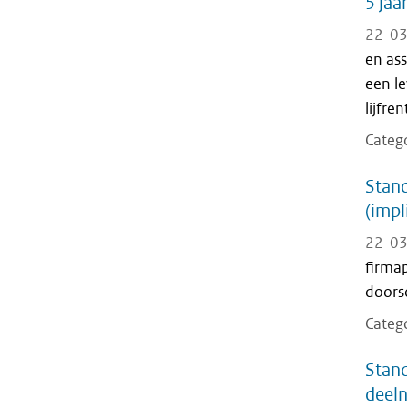
5 jaa
22-03
en as
een le
lijfre
Categ
Stand
(impl
22-03
firma
doorsc
Categ
Stand
deeln