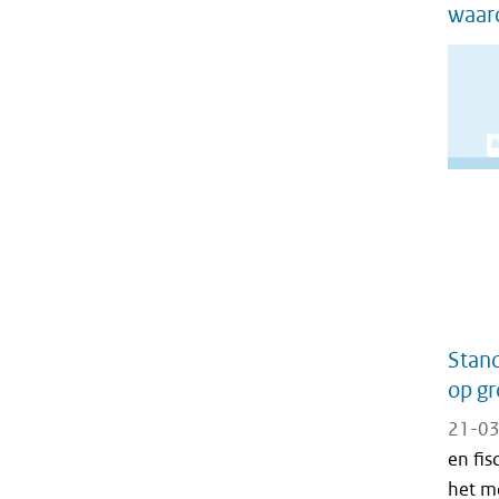
waar
Stan
op gr
21-03
en fi
het me