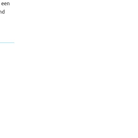
g een
nd