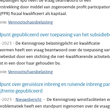
bepalingen vpb heeft de vraag beantwoord of een
erstrekking door middel van zogenoemde profit participatio
 (PPR) fiscaal kwalificeert als kapitaal.
orie
Vennootschapsbelasting
punt gepubliceerd over toepassing van het subsidieb
-2023 -
De Kennisgroep belastingplicht en kwalificatie
svormen heeft een vraag beantwoord over de toepassing va
iebesluit door een stichting die niet-kwalificerende activitei
tst in een door haar gehouden bv.
orie
Vennootschapsbelasting
punt over geruisloze inbreng en ruisende inbreng pa
ijfrente gepubliceerd
-2023 -
Nieuwsbericht
-
De Kennisgroep winstfaciliteiten e
problematiek heeft een standpunt ingenomen over de vraag