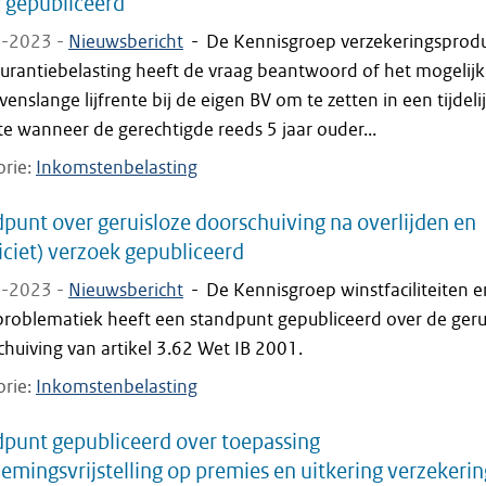
r gepubliceerd
-2023 -
Nieuwsbericht
-
De Kennisgroep verzekeringsprod
surantiebelasting heeft de vraag beantwoord of het mogelijk
venslange lijfrente bij de eigen BV om te zetten in een tijdeli
nte wanneer de gerechtigde reeds 5 jaar ouder...
orie
Inkomstenbelasting
punt over geruisloze doorschuiving na overlijden en
iciet) verzoek gepubliceerd
-2023 -
Nieuwsbericht
-
De Kennisgroep winstfaciliteiten e
problematiek heeft een standpunt gepubliceerd over de geru
huiving van artikel 3.62 Wet IB 2001.
orie
Inkomstenbelasting
punt gepubliceerd over toepassing
emingsvrijstelling op premies en uitkering verzekerin