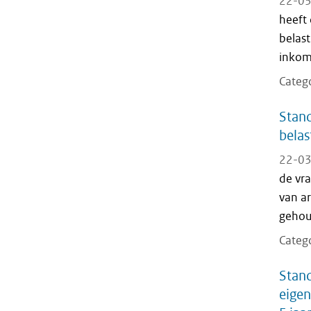
22-03
heeft
belast
inkom
Categ
Stand
belas
22-03
de vr
van a
gehou
Categ
Stand
eigen