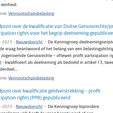
e eenheid.
orie
Vennootschapsbelasting
punt over de kwalificatie van Duitse Genussrechte/pr
cipation rights voor het begrip deelneming gepublice
-2023 -
Nieuwsbericht
-
De Kennisgroep deelnemingsvrijste
de vraag beantwoord of het belang van een belastingplichtig
 zogenoemde Genussrechte – oftewel: profit participation ri
) - kwalificeert als deelneming als bedoeld in artikel 13, tw
nderdeel...
orie
Vennootschapsbelasting
punt over kwalificatie geldverstrekking – profit
cipation rights (PPR) gepubliceerd
-2023 -
Nieuwsbericht
-
De Kennisgroep bijzondere