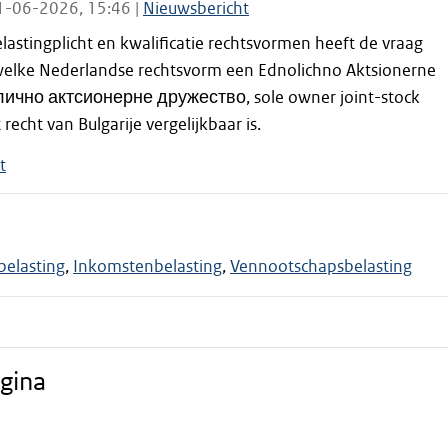
1-06-2026, 15:46 |
Nieuwsbericht
astingplicht en kwalificatie rechtsvormen heeft de vraag
lke Nederlandse rechtsvorm een Ednolichno Aktsionerne
лично актсионерне дружество, sole owner joint-stock
echt van Bulgarije vergelijkbaar is.
t
belasting
Inkomstenbelasting
Vennootschapsbelasting
gina