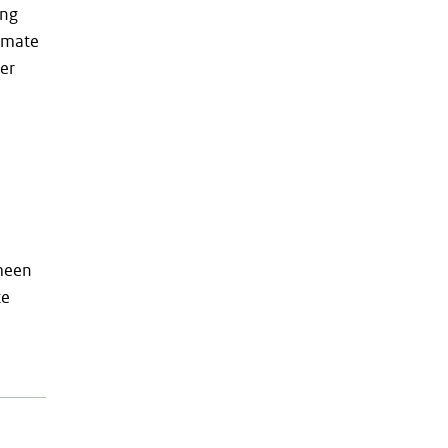
ang
 mate
eer
meen
te