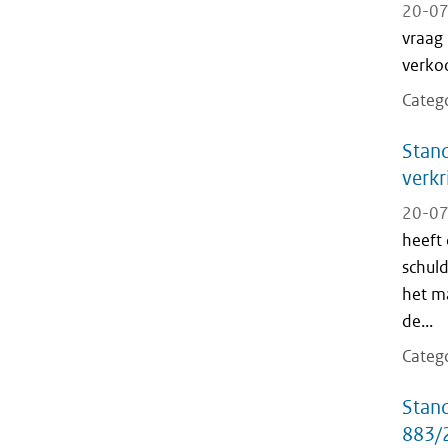
20-07
vraag
verko
Categ
Stand
verkr
20-07
heeft
schuld
het m
de...
Categ
Stand
883/