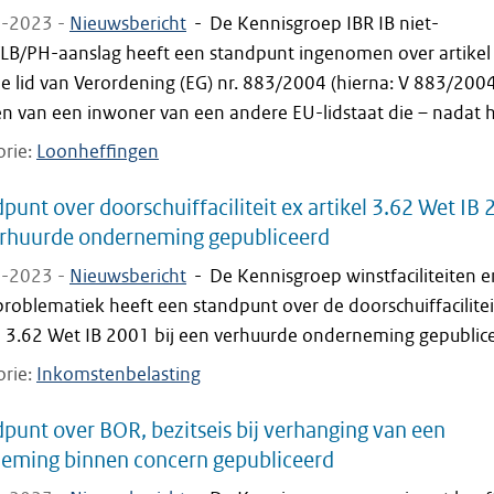
-2023 -
Nieuwsbericht
-
De Kennisgroep IBR IB niet-
/LB/PH-aanslag heeft een standpunt ingenomen over artikel
e lid van Verordening (EG) nr. 883/2004 (hierna: V 883/2004
n van een inwoner van een andere EU-lidstaat die – nadat hij
orie
Loonheffingen
punt over doorschuiffaciliteit ex artikel 3.62 Wet IB
erhuurde onderneming gepubliceerd
-2023 -
Nieuwsbericht
-
De Kennisgroep winstfaciliteiten e
roblematiek heeft een standpunt over de doorschuiffacilitei
el 3.62 Wet IB 2001 bij een verhuurde onderneming gepublic
orie
Inkomstenbelasting
punt over BOR, bezitseis bij verhanging van een
eming binnen concern gepubliceerd