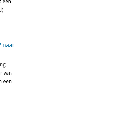
t een
d)
V naar
ang
r van
n een