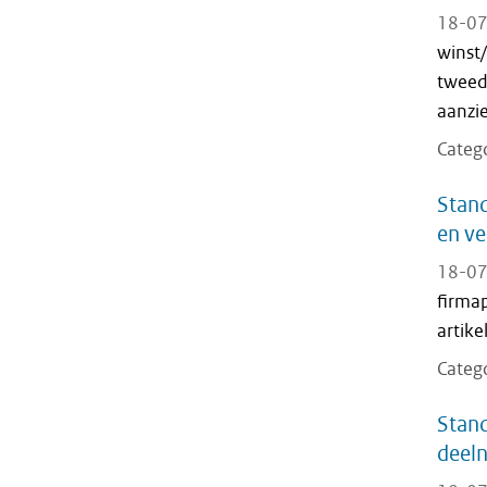
18-07
winst
tweed
aanzie
Categ
Stand
en v
18-07
firmap
artik
Categ
Stand
deeln