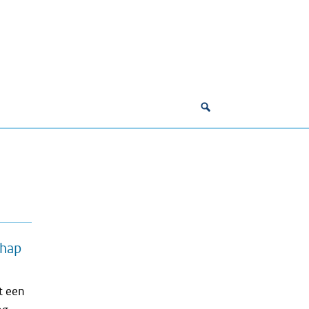
chap
t een