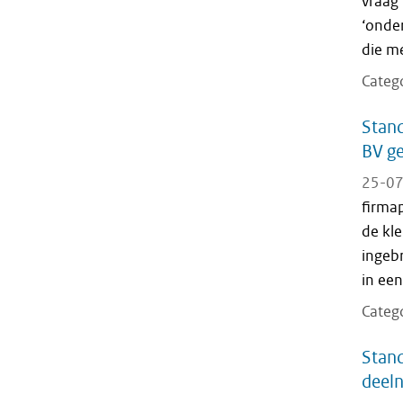
vraag
‘onde
die m
Categ
Stand
BV ge
25-07
firma
de kle
ingeb
in een
Categ
Stand
deel