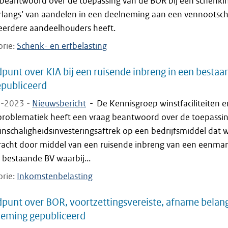
 beantwoord over de toepassing van de BOR bij een schenki
rlangs’ van aandelen in een deelneming aan een vennootsc
eerdere aandeelhouders heeft.
orie
Schenk- en erfbelasting
punt over KIA bij een ruisende inbreng in een bestaa
publiceerd
-2023 -
Nieuwsbericht
-
De Kennisgroep winstfaciliteiten e
problematiek heeft een vraag beantwoord over de toepassi
inschaligheidsinvesteringsaftrek op een bedrijfsmiddel dat 
racht door middel van een ruisende inbreng van een eenma
 bestaande BV waarbij...
orie
Inkomstenbelasting
punt over BOR, voortzettingsvereiste, afname belan
neming gepubliceerd