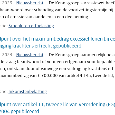
-2023 -
Nieuwsbericht
-
De Kennisgroep successiewet heef
 beantwoord over schending van de voortzettingstermijn bij
op of emissie van aandelen in een deelneming.
orie
Schenk- en erfbelasting
punt over het maximumbedrag excessief lenen bij e
ijging krachtens erfrecht gepubliceerd
-2023 -
Nieuwsbericht
-
De Kennisgroep aanmerkelijk bel
 de vraag beantwoord of voor een erfgenaam voor bepaalde
en, ontstaan door of vanwege een verkrijging krachtens erfr
aximumbedrag van € 700.000 van artikel 4.14a, tweede lid,
orie
Inkomstenbelasting
punt over artikel 11, tweede lid van Verordening (EG)
2004 gepubliceerd