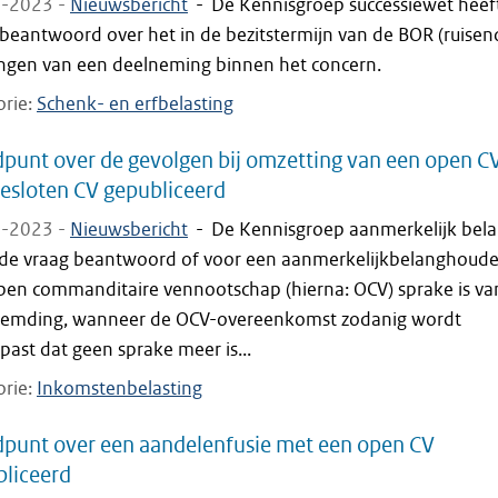
-2023 -
Nieuwsbericht
-
De Kennisgroep successiewet heef
beantwoord over het in de bezitstermijn van de BOR (ruisen
ngen van een deelneming binnen het concern.
orie
Schenk- en erfbelasting
punt over de gevolgen bij omzetting van een open C
esloten CV gepubliceerd
-2023 -
Nieuwsbericht
-
De Kennisgroep aanmerkelijk bel
 de vraag beantwoord of voor een aanmerkelijkbelanghoude
pen commanditaire vennootschap (hierna: OCV) sprake is va
eemding, wanneer de OCV-overeenkomst zodanig wordt
ast dat geen sprake meer is...
orie
Inkomstenbelasting
punt over een aandelenfusie met een open CV
liceerd