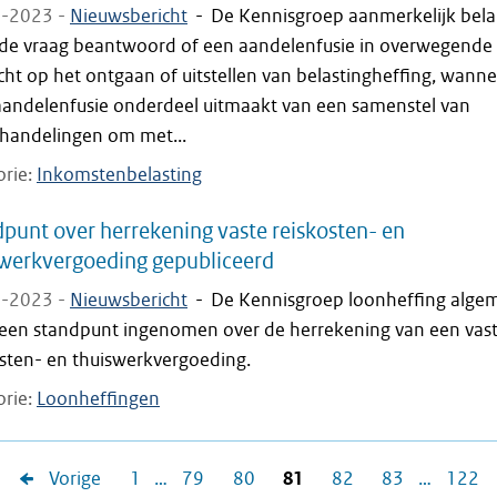
-2023 -
Nieuwsbericht
-
De Kennisgroep aanmerkelijk bel
 de vraag beantwoord of een aandelenfusie in overwegende
icht op het ontgaan of uitstellen van belastingheffing, wann
aandelenfusie onderdeel uitmaakt van een samenstel van
shandelingen om met...
orie
Inkomstenbelasting
punt over herrekening vaste reiskosten- en
werkvergoeding gepubliceerd
-2023 -
Nieuwsbericht
-
De Kennisgroep loonheffing alge
 een standpunt ingenomen over de herrekening van een vas
osten- en thuiswerkvergoeding.
orie
Loonheffingen
Vorige
1
…
79
80
81
82
83
…
122