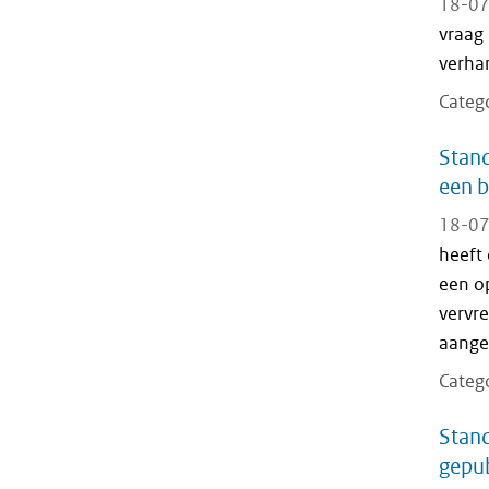
18-07
vraag 
verha
Categ
Stand
een b
18-07
heeft
een o
vervr
aangep
Categ
Stand
gepub