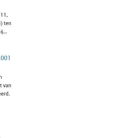
 11,
) ten
...
 2001
n
t van
eerd.