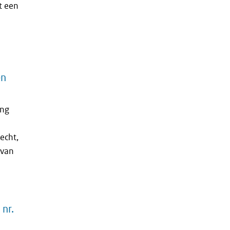
t een
en
ang
echt,
 van
 nr.