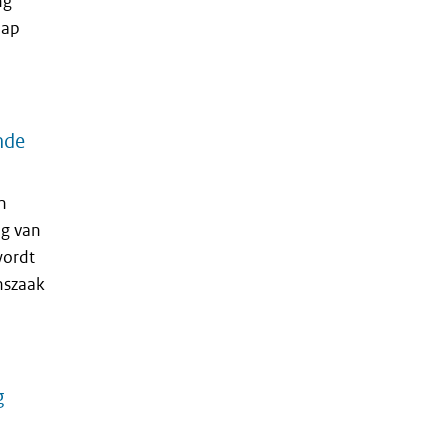
ng
hap
nde
n
ng van
wordt
nszaak
g