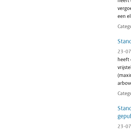
heeft
vergo
een el
Categ
Stand
23-07
heeft
vrijst
(maxim
arbov
Categ
Stand
gepub
23-07