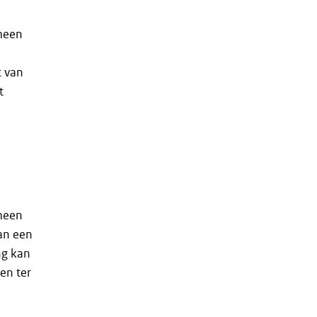
meen
t van
t
meen
an een
ng kan
en ter