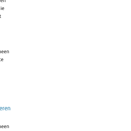
een
ie
t
meen
te
deren
meen