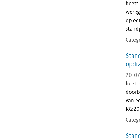
heeft
werkge
op ee
stand
Categ
Stand
opdra
20-07
heeft
doorbe
van e
KG:204
Categ
Stand