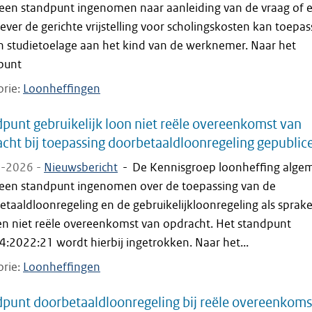
 een standpunt ingenomen naar aanleiding van de vraag of 
ver de gerichte vrijstelling voor scholingskosten kan toepa
n studietoelage aan het kind van de werknemer. Naar het
punt
orie
Loonheffingen
punt gebruikelijk loon niet reële overeenkomst van
cht bij toepassing doorbetaaldloonregeling gepublic
-2026 -
Nieuwsbericht
-
De Kennisgroep loonheffing alge
 een standpunt ingenomen over de toepassing van de
taaldloonregeling en de gebruikelijkloonregeling als sprake
en niet reële overeenkomst van opdracht. Het standpunt
:2022:21 wordt hierbij ingetrokken. Naar het...
orie
Loonheffingen
punt doorbetaaldloonregeling bij reële overeenkoms