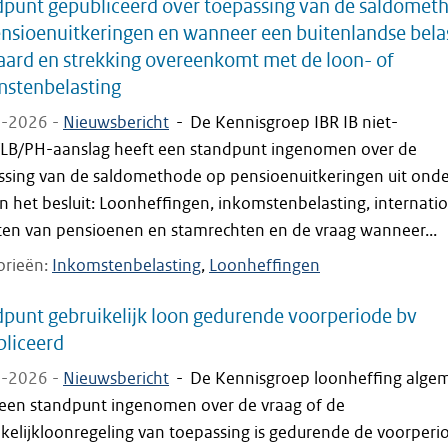
punt gepubliceerd over toepassing van de saldomet
nsioenuitkeringen en wanneer een buitenlandse bela
aard en strekking overeenkomt met de loon- of
mstenbelasting
-2026 -
Nieuwsbericht
-
De Kennisgroep IBR IB niet-
/LB/PH-aanslag heeft een standpunt ingenomen over de
ssing van de saldomethode op pensioenuitkeringen uit ond
n het besluit: Loonheffingen, inkomstenbelasting, internati
ten van pensioenen en stamrechten en de vraag wanneer...
orieën
Inkomstenbelasting
Loonheffingen
punt gebruikelijk loon gedurende voorperiode bv
liceerd
-2026 -
Nieuwsbericht
-
De Kennisgroep loonheffing alge
 een standpunt ingenomen over de vraag of de
ikelijkloonregeling van toepassing is gedurende de voorperi