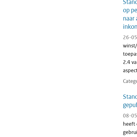
Stand
op pe
naar 
inko
26-05
winst
toepa
2.4 va
aspec
Categ
Stand
gepub
08-05
heeft
gebru