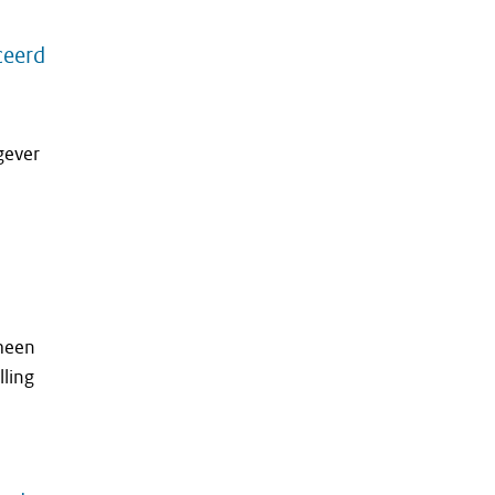
ceerd
gever
meen
ling