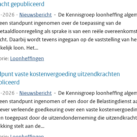
cht gepubliceerd
-2026 -
Nieuwsbericht
-
De Kennisgroep loonheffing alge
 een standpunt ingenomen over de toepassing van de
etaaldloonregeling als sprake is van een reële overeenkoms
ht. Daarbij wordt tevens ingegaan op de vaststelling van he
kelijk loon. Het...
orie
Loonheffingen
punt vaste kostenvergoeding uitzendkrachten
liceerd
-2026 -
Nieuwsbericht
-
De Kennisgroep loonheffing alge
 een standpunt ingenomen of een door de Belastingdienst a
ever verleende goedkeuring over een vaste kostenvergoedi
n toegepast door de uitzendonderneming die uitzendkracht
kking stelt aan de...
orie
Loonheffingen