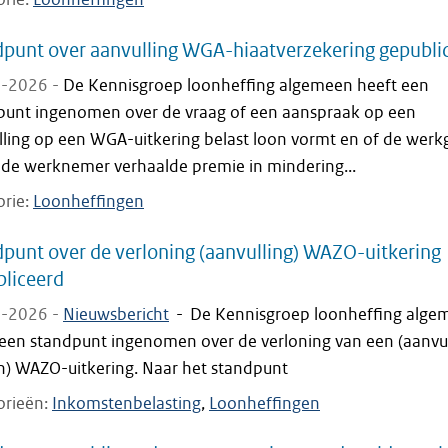
punt over aanvulling WGA-hiaatverzekering gepubli
-2026 -
De Kennisgroep loonheffing algemeen heeft een
punt ingenomen over de vraag of een aanspraak op een
lling op een WGA-uitkering belast loon vormt en of de werk
 de werknemer verhaalde premie in mindering...
orie
Loonheffingen
punt over de verloning (aanvulling) WAZO-uitkering
liceerd
-2026 -
Nieuwsbericht
-
De Kennisgroep loonheffing alge
 een standpunt ingenomen over de verloning van een (aanvul
n) WAZO-uitkering. Naar het standpunt
orieën
Inkomstenbelasting
Loonheffingen