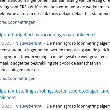
 een standpunt ingenomen naar aanleiding van de vraag of 
eding voor ERE-certificaten loon vormt voor de werknemer d
ektrische auto van de zaak thuis oplaadt. Naar het standpun
orie
Loonheffingen
punt budget arbovoorzieningen gepubliceerd
-2026 -
Nieuwsbericht
-
De Kennisgroep loonheffing alge
 een standpunt ingenomen over de toepassing van de gerich
elling voor arbovoorzieningen in het geval de werkgever een
aal) budget ter beschikking stelt voor de aanschaf van
oorzieningen door de...
orie
Loonheffingen
punt vrijstelling scholingskosten studietoelagen kin
liceerd
-2026 -
Nieuwsbericht
-
De Kennisgroep loonheffing alge