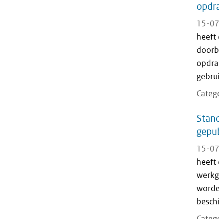
opdra
15-07
heeft
doorb
opdrac
gebrui
Categ
Stand
gepub
15-07
heeft
werkg
worde
beschi
Categ