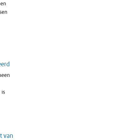
een
ssen
eerd
meen
 is
t van