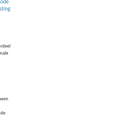
hode
sting
erdeel
onale
meen
ode