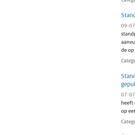
Stand
09-07
stand
aanvu
de op
Categ
Stand
gepub
07-07
heeft
op ee
Categ