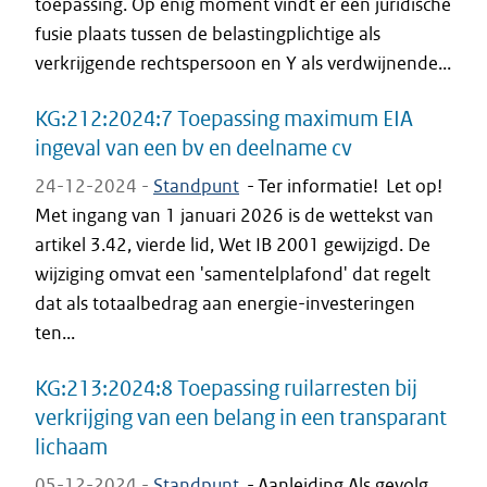
toepassing. Op enig moment vindt er een juridische
fusie plaats tussen de belastingplichtige als
verkrijgende rechtspersoon en Y als verdwijnende...
KG:212:2024:7 Toepassing maximum EIA
ingeval van een bv en deelname cv
24-12-2024 -
Standpunt
-
Ter informatie! Let op!
Met ingang van 1 januari 2026 is de wettekst van
artikel 3.42, vierde lid, Wet IB 2001 gewijzigd. De
wijziging omvat een 'samentelplafond' dat regelt
dat als totaalbedrag aan energie-investeringen
ten...
KG:213:2024:8 Toepassing ruilarresten bij
verkrijging van een belang in een transparant
lichaam
05-12-2024 -
Standpunt
-
Aanleiding Als gevolg