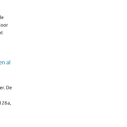
de
door
ot
en al
n
er. De
.126a,