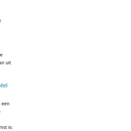
e
ie
an uit
ëel
t een
e
st is: