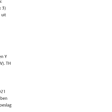
a:
 3)
 uit
en Y
V). TH
021
bben
oeslag