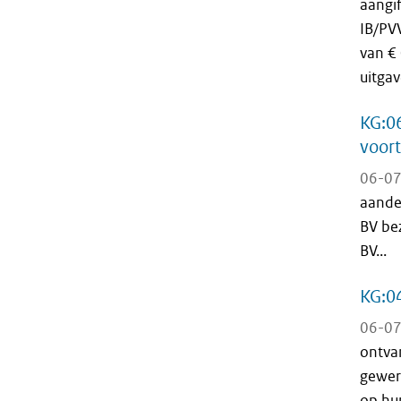
aangi
IB/PV
van €
uitgav
KG:06
voort
06-07
aande
BV be
BV...
KG:0
06-07
ontva
gewer
op hu