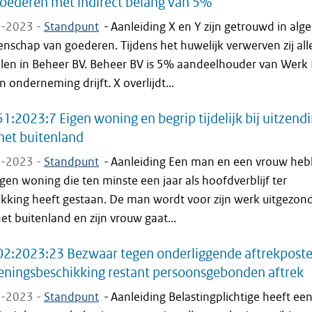
oederen met indirect belang van 5%
-2023 -
Standpunt
-
Aanleiding X en Y zijn getrouwd in alg
schap van goederen. Tijdens het huwelijk verwerven zij all
len in Beheer BV. Beheer BV is 5% aandeelhouder van Werk 
n onderneming drijft. X overlijdt...
1:2023:7 Eigen woning en begrip tijdelijk bij uitzend
het buitenland
-2023 -
Standpunt
-
Aanleiding Een man en een vrouw he
gen woning die ten minste een jaar als hoofdverblijf ter
ikking heeft gestaan. De man wordt voor zijn werk uitgezon
et buitenland en zijn vrouw gaat...
2:2023:23 Bezwaar tegen onderliggende aftrekposte
eningsbeschikking restant persoonsgebonden aftrek
-2023 -
Standpunt
-
Aanleiding Belastingplichtige heeft ee