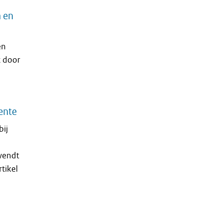
 en
en
t door
ente
bij
wendt
tikel