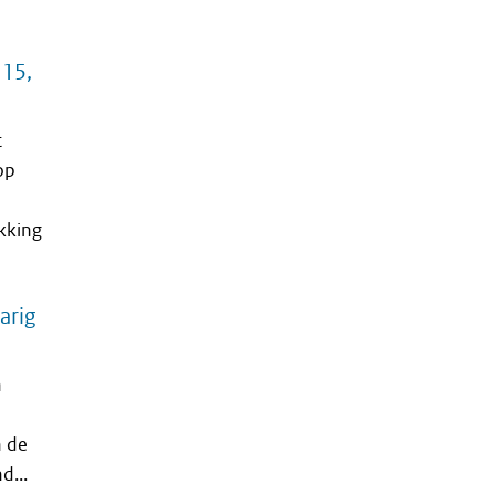
 15,
t
op
kking
arig
n
n de
d...