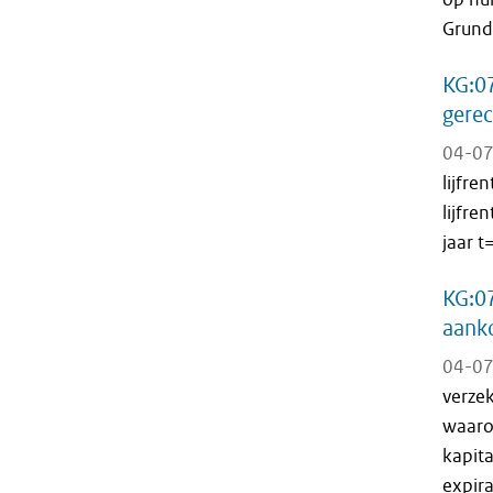
Grund
KG:07
gerec
04-07
lijfre
lijfre
jaar t
KG:07
aanko
04-07
verzek
waaro
kapita
expira