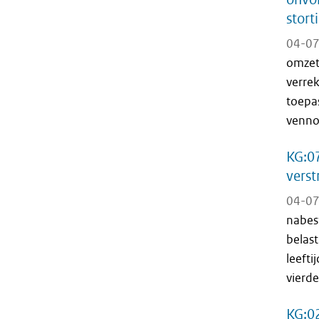
stort
04-07
omzet
verrek
toepas
venno
KG:07
verst
04-07
nabes
belast
leefti
vierde
KG:02