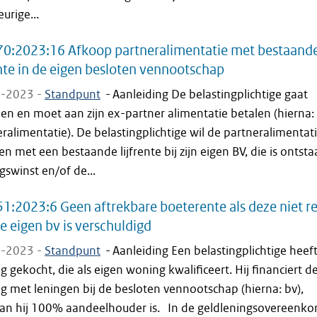
eurige...
70:2023:16 Afkoop partneralimentatie met bestaand
ente in de eigen besloten vennootschap
-2023 -
Standpunt
-
Aanleiding De belastingplichtige gaat
en en moet aan zijn ex-partner alimentatie betalen (hierna:
ralimentatie). De belastingplichtige wil de partneralimentat
n met een bestaande lijfrente bij zijn eigen BV, die is ontsta
gswinst en/of de...
1:2023:6 Geen aftrekbare boeterente als deze niet re
e eigen bv is verschuldigd
-2023 -
Standpunt
-
Aanleiding Een belastingplichtige heef
 gekocht, die als eigen woning kwalificeert. Hij financiert d
 met leningen bij de besloten vennootschap (hierna: bv),
an hij 100% aandeelhouder is. In de geldleningsovereenkom