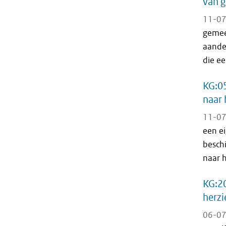
van g
11-07
gemeen
aande
die ee
KG:05
naar 
11-07
een ei
besch
naar h
KG:20
herzi
06-07