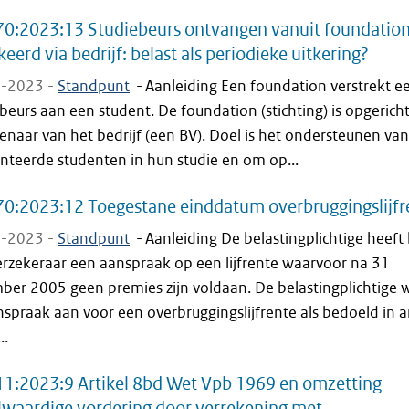
0:2023:13 Studiebeurs ontvangen vanuit foundation
keerd via bedrijf: belast als periodieke uitkering?
-2023 -
Standpunt
-
Aanleiding Een foundation verstrekt e
beurs aan een student. De foundation (stichting) is opgerich
enaar van het bedrijf (een BV). Doel is het ondersteunen van
nteerde studenten in hun studie en om op...
0:2023:12 Toegestane einddatum overbruggingslijfr
-2023 -
Standpunt
-
Aanleiding De belastingplichtige heeft 
erzekeraar een aanspraak op een lijfrente waarvoor na 31
ber 2005 geen premies zijn voldaan. De belastingplichtige 
spraak aan voor een overbruggingslijfrente als bedoeld in ar
..
1:2023:9 Artikel 8bd Wet Vpb 1969 en omzetting
waardige vordering door verrekening met