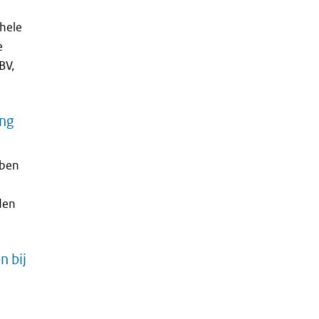
ehele
e
BV,
ing
bben
den
n bij
n