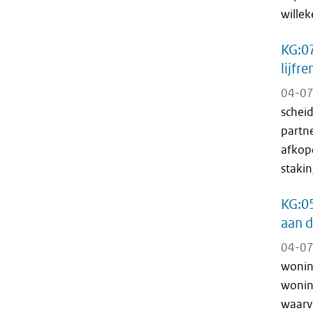
willek
KG:0
lijfr
04-07
scheid
partne
afkope
stakin
KG:05
aan d
04-07
woning
woning
waarv