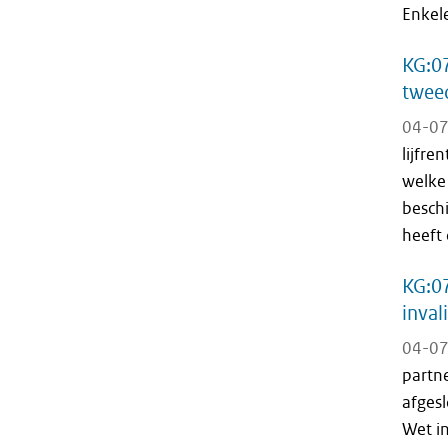
Enkele
KG:07
tweed
04-07
lijfre
welke
besch
heeft 
KG:07
inval
04-07
partne
afgesl
Wet in