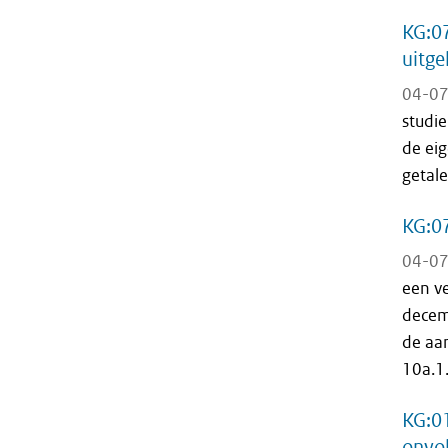
KG:07
uitge
04-07
studie
de eig
getale
KG:07
04-07
een v
decem
de aan
10a.1.
KG:01
onvol