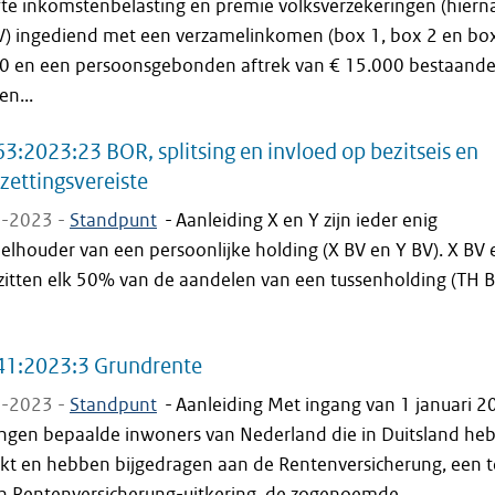
fte inkomstenbelasting en premie volksverzekeringen (hiern
V) ingediend met een verzamelinkomen (box 1, box 2 en box
 0 en een persoonsgebonden aftrek van € 15.000 bestaande
en...
3:2023:23 BOR, splitsing en invloed op bezitseis en
zettingsvereiste
-2023 -
Standpunt
-
Aanleiding X en Y zijn ieder enig
elhouder van een persoonlijke holding (X BV en Y BV). X BV 
zitten elk 50% van de aandelen van een tussenholding (TH B
41:2023:3 Grundrente
-2023 -
Standpunt
-
Aanleiding Met ingang van 1 januari 2
ngen bepaalde inwoners van Nederland die in Duitsland he
kt en hebben bijgedragen aan de Rentenversicherung, een t
n Rentenversicherung-uitkering, de zogenoemde