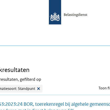
kresultaten
esultaten, gefilterd op
Toon fi
matiesoort: Standpunt
3:2023:24 BOR, toerekenregel bij algehele gemeens