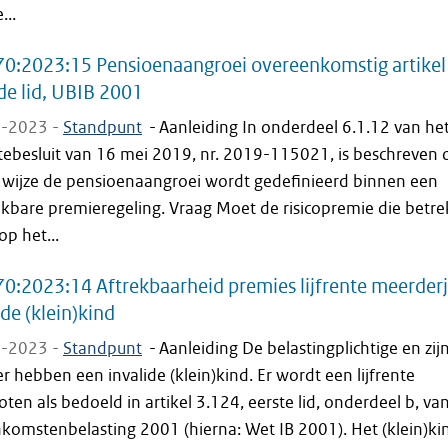
...
0:2023:15 Pensioenaangroei overeenkomstig artikel
e lid, UBIB 2001
-2023 -
Standpunt
-
Aanleiding In onderdeel 6.1.12 van he
ntebesluit van 16 mei 2019, nr. 2019-115021, is beschreven 
 wijze de pensioenaangroei wordt gedefinieerd binnen een
ikbare premieregeling. Vraag Moet de risicopremie die betre
op het...
0:2023:14 Aftrekbaarheid premies lijfrente meerderj
ide (klein)kind
-2023 -
Standpunt
-
Aanleiding De belastingplichtige en zij
r hebben een invalide (klein)kind. Er wordt een lijfrente
oten als bedoeld in artikel 3.124, eerste lid, onderdeel b, va
komstenbelasting 2001 (hierna: Wet IB 2001). Het (klein)kin